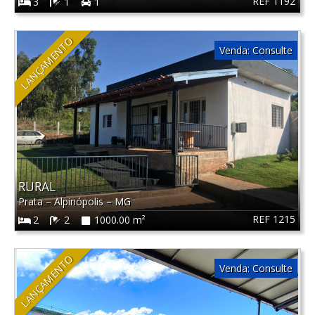
REF 1192
3
1
1
LANÇAMENTO
Venda:
Consulte
RURAL
Prata
–
Alpinópolis
–
MG
REF 1215
2
2
1000.00 m²
LANÇAMENTO
Venda:
Consulte