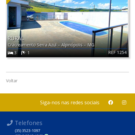
RURAL
Cracreamento Serra Azul
–
Alpinópolis
–
MG
REF 1254
3
1
Voltar
Siga-nos nas redes sociais
Telefones
(35) 3523-1097