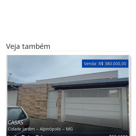
Veja também
Venda:
R$ 380.000,00
CASAS
Cidade Jardim
–
Alpinópolis
–
MG