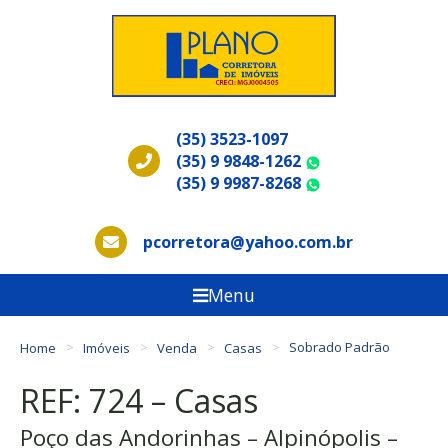
(35) 3523-1097
(35) 9 9848-1262
WhatsApp
(35) 9 9987-8268
WhatsApp
pcorretora@yahoo.com.br
Menu
Home
Imóveis
Venda
Casas
Sobrado Padrão
REF: 724 – Casas
Poço das Andorinhas – Alpinópolis –