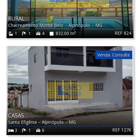
RURAL
Chacreamento Monte Belo
–
Alpinópolis
–
MG
REF 824
1
1
4
832.00 m²
Venda:
Consulte
CASAS
Santa Efigênia
–
Alpinópolis
–
MG
REF 1276
3
1
6