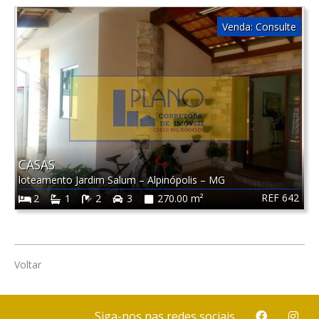
Venda:
Consulte
CASAS
loteamento Jardim Salum
–
Alpinópolis
–
MG
REF 642
2
1
2
3
270.00 m²
Voltar
Siga-nos nas redes sociais