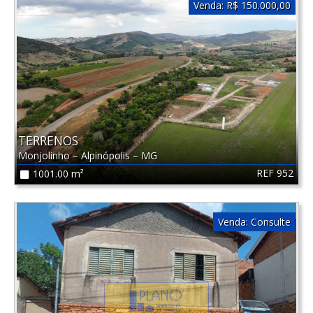
Venda:
R$ 150.000,00
TERRENOS
Monjolinho
–
Alpinópolis
–
MG
REF 952
1001.00 m²
Venda:
Consulte