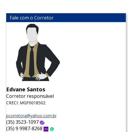
Fale com o Corretor
Edvane Santos
Corretor responsável
CRECI: MGF0018502
pcorretora@yahoo.com.br
(35) 3523-1097
Oi
(35) 9 9987-8268
Vivo
WhatsApp