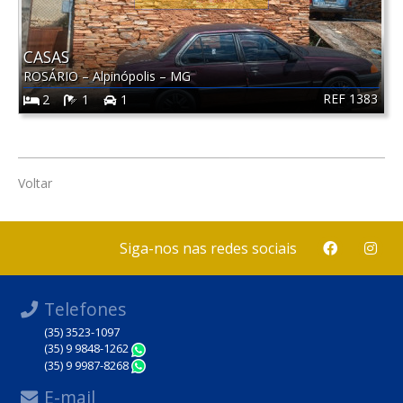
CASAS
ROSÁRIO
–
Alpinópolis
–
MG
REF 1383
2
1
1
Voltar
Siga-nos nas redes sociais
Telefones
(35) 3523-1097
(35) 9 9848-1262
WhatsApp
(35) 9 9987-8268
WhatsApp
E-mail