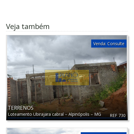
Veja também
Venda:
Consulte
TERRENOS
Loteamento Ubirajara cabral
–
Alpinópolis
–
MG
REF 730