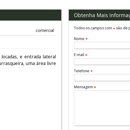
Obtenha Mais Informa
Todos os campos com
são de p
*
comercial
Nome
*
E-mail
*
locadas, e entrada lateral
rrasqueira, uma área livre
Telefone
*
Mensagem
*