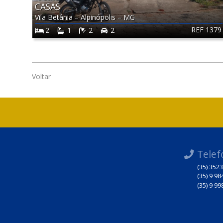
CASAS
Vila Betânia
–
Alpinópolis
–
MG
REF 1379
2
1
2
2
Voltar
Telef
(35) 352
(35) 9 9
(35) 9 9