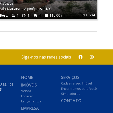
CASAS
Vila Mariana
–
Alpinópolis
–
MG
REF 504
2
1
1
4
110.00 m²
Siga-nos nas redes sociais
HOME
SERVIÇOS
Cadastre seu Imóvel
IMÓVEIS
RES, 196
Encontramos para Você
S
Venda
Simuladores
Locação
CONTATO
Lançamentos
EMPRESA