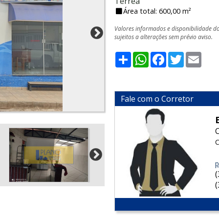
Térrea
Área total: 600,00 m²
Valores informados e disponibilidade d
sujeitos a alterações sem prévio aviso.
Share
WhatsApp
Facebook
Twitter
Emai
Fale com o Corretor
p