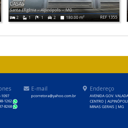
CASAS
Santa Efigênia
–
Alpinópolis
–
MG
REF 1355
2
1
1
2
180.00 m²
ones
E-mail
Endereço
3-1097
pcorretora@yahoo.com.br
AVENIDA GOV. VALADA
848-1262
CENTRO | ALPINÓPOLI
WhatsApp
987-8268
MINAS GERAIS | MG
WhatsApp