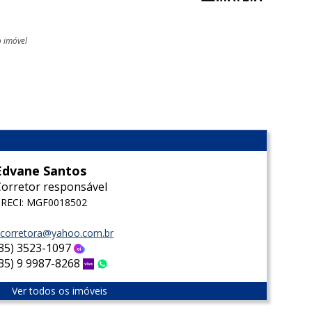
o imóvel
l
Edvane Santos
Corretor responsável
CRECI: MGF0018502
corretora@yahoo.com.br
(35) 3523-1097
Oi
(35) 9 9987-8268
Vivo
WhatsApp
Ver todos os imóveis