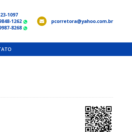
523-1097
 9848-1262
pcorretora@yahoo.com.br
WhatsApp
 9987-8268
WhatsApp
TATO